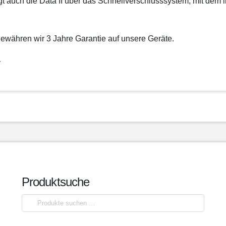
gt auch die Data II über das Schnellverschlusssystem, mit dem
gewähren wir 3 Jahre Garantie auf unsere Geräte.
y
Produktsuche
Suchen
nach: