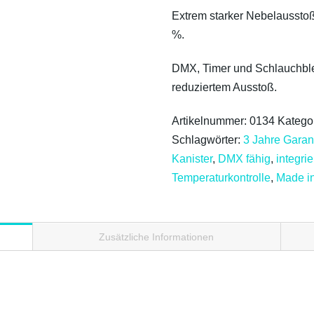
Extrem starker Nebelaussto
%.
DMX, Timer und Schlauchbl
reduziertem Ausstoß.
Artikelnummer:
0134
Katego
Schlagwörter:
3 Jahre Garan
Kanister
,
DMX fähig
,
integrie
Temperaturkontrolle
,
Made i
Zusätzliche Informationen