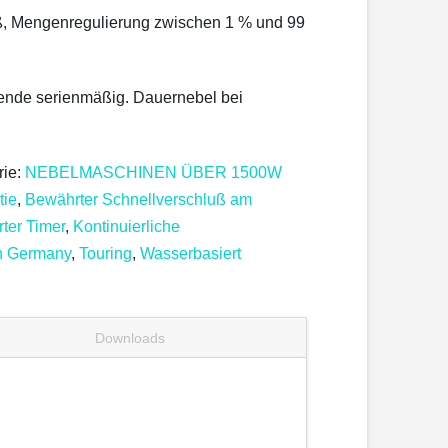
ß, Mengenregulierung zwischen 1 % und 99
ende serienmäßig. Dauernebel bei
rie:
NEBELMASCHINEN ÜBER 1500W
tie
,
Bewährter Schnellverschluß am
rter Timer
,
Kontinuierliche
n Germany
,
Touring
,
Wasserbasiert
Downloads